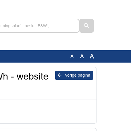
A
A
A
Wh - website
Vorige pagina