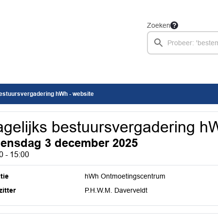
Zoeken
bestuursvergadering hWh - website
gelijks bestuursvergadering h
ensdag 3 december 2025
0 - 15:00
tie
hWh Ontmoetingscentrum
itter
P.H.W.M. Daverveldt