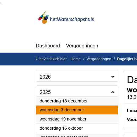
Ga naar de inhoud van deze pagina
Ga naar het zoeken
Ga naar het menu
Dashboard
Vergaderingen
U bevindt zich hier:
Home
Vergaderingen
Dagelijks 
2026
Da
wo
2025
13:0
2025
donderdag 18 december
2025
woensdag 3 december
Loca
2025
woensdag 19 november
Voorz
2025
donderdag 16 oktober