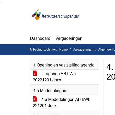
Ga naar de inhoud van deze pagina
Ga naar het zoeken
Ga naar het menu
Dashboard
Vergaderingen
U bevindt zich hier:
Home
Vergaderingen
Algemeen b
4.
1 Opening en vaststelling agenda
1. agenda AB hWh
2
20221201.docx
1.a Mededelingen
1.a Mededelingen AB hWh
221201.docx