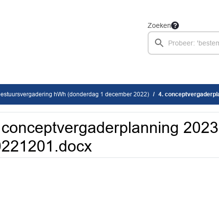
Zoeken
estuursvergadering hWh (donderdag 1 december 2022)
4. conceptvergaderp
 conceptvergaderplanning 202
0221201.docx