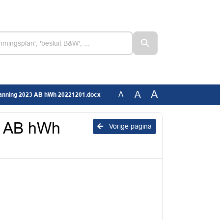
A
A
A
lanning 2023 AB hWh 20221201.docx
3 AB hWh
Vorige pagina